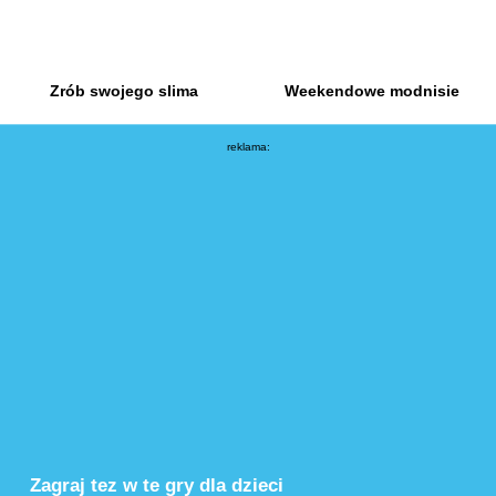
Zrób swojego slima
Weekendowe modnisie
reklama:
Zagraj tez w te gry dla dzieci