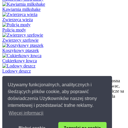
Kawiarnia milkshake
Zwierzęca wieża
Policja mody
Zwierzęcy szefowie
Koszykowy ptaszek
Cukierkowy łowca
Lodowy deszcz
W ogrodzie trzeba zrobic wiele rzeczy. Przede wszystkim wiosna
Używamy funkcjonalnych, analitycznych i
musisz zasadzic wszystkie rosliny, potem trzeba kosic, podlewac,
hodowac je i zwalczac chwasty. Rózne darmowe gry ogrodnicze sa
śledzących plików cookie, aby poprawić
dostepne online i sa to naprawde wspaniale ogrodnicze gry dla
doświadczenia Użytkowników naszej strony
dzieci, aby gracz mógl opiekowac sie swoim przydomowym
internetowej i przedstawiać trafne reklamy.
ogródkiem lub bawic sie na placu zabaw.
Więcej informacji
© 2026 Grydladzieci.pl
Kontakt
Blokuj cookie
Zezwalaj na cookie