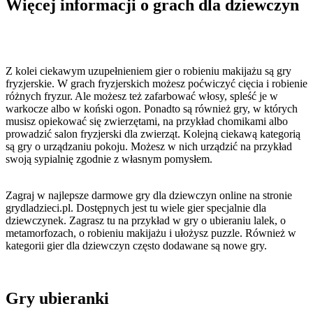
Więcej informacji o grach dla dziewczyn
Z kolei ciekawym uzupełnieniem gier o robieniu makijażu są gry
fryzjerskie. W grach fryzjerskich możesz poćwiczyć cięcia i robienie
różnych fryzur. Ale możesz też zafarbować włosy, spleść je w
warkocze albo w koński ogon. Ponadto są również gry, w których
musisz opiekować się zwierzętami, na przykład chomikami albo
prowadzić salon fryzjerski dla zwierząt. Kolejną ciekawą kategorią
są gry o urządzaniu pokoju. Możesz w nich urządzić na przykład
swoją sypialnię zgodnie z własnym pomysłem.
Zagraj w najlepsze darmowe gry dla dziewczyn online na stronie
grydladzieci.pl. Dostępnych jest tu wiele gier specjalnie dla
dziewczynek. Zagrasz tu na przykład w gry o ubieraniu lalek, o
metamorfozach, o robieniu makijażu i ułożysz puzzle. Również w
kategorii gier dla dziewczyn często dodawane są nowe gry.
Gry ubieranki