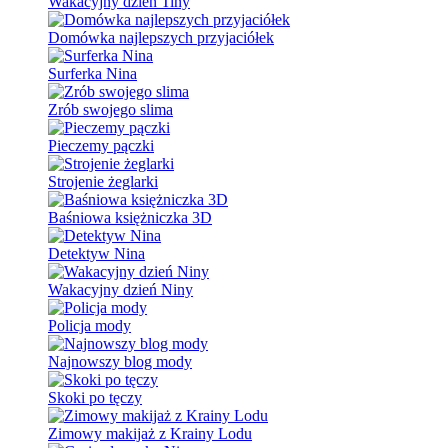
Wakacyjny dzień Tiny
Domówka najlepszych przyjaciółek
Surferka Nina
Zrób swojego slima
Pieczemy pączki
Strojenie żeglarki
Baśniowa księżniczka 3D
Detektyw Nina
Wakacyjny dzień Niny
Policja mody
Najnowszy blog mody
Skoki po tęczy
Zimowy makijaż z Krainy Lodu