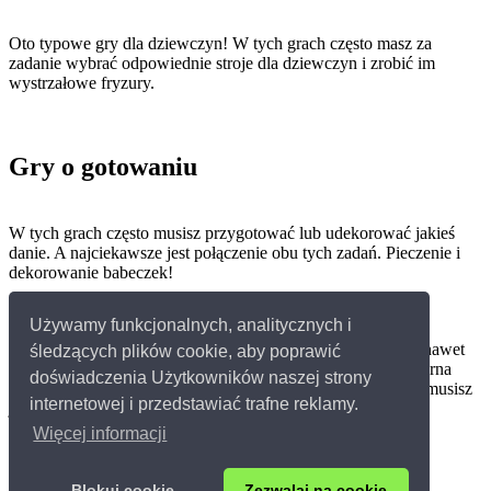
Oto typowe gry dla dziewczyn! W tych grach często masz za
zadanie wybrać odpowiednie stroje dla dziewczyn i zrobić im
wystrzałowe fryzury.
Gry o gotowaniu
W tych grach często musisz przygotować lub udekorować jakieś
danie. A najciekawsze jest połączenie obu tych zadań. Pieczenie i
dekorowanie babeczek!
Używamy funkcjonalnych, analitycznych i
Mamy również gry o urządzaniu pokoju.
Są to gry, w których musisz urządzić jakiś pokój, a czasami nawet
śledzących plików cookie, aby poprawić
cały dom. Gry w obsługę klientów to również bardzo popularna
doświadczenia Użytkowników naszej strony
kategoria gier. W tych grach często pracujesz w restauracji i musisz
internetowej i przedstawiać trafne reklamy.
jak najlepiej i jak najszybciej obsłużyć głodnych gości!
Więcej informacji
© 2026 Grydladzieci.pl
Kontakt
Blokuj cookie
Zezwalaj na cookie