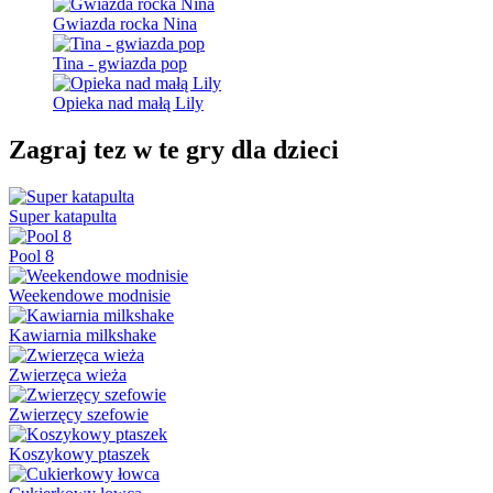
Gwiazda rocka Nina
Tina - gwiazda pop
Opieka nad małą Lily
Zagraj tez w te gry dla dzieci
Super katapulta
Pool 8
Weekendowe modnisie
Kawiarnia milkshake
Zwierzęca wieża
Zwierzęcy szefowie
Koszykowy ptaszek