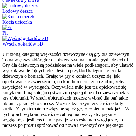
Cukierkowy łowca
Lodowy deszcz
Kocia ucieczka
Fit
Wyścig gokartów 3D
Ulubioną kategorią większości dziewczynek są gry dla dziewczyn.
To największy zbiór gier dla dziewczyn na stronie grydladzieci.nl.
Gry dla dziewczyn są podzielone na wiele podkategorii, aby ułatwić
wyszukiwanie fajnych gier. Jest na przykład kategoria gier dla
dziewczyn o koniach. Grając w gry o koniach uczysz się, jak
opiekować się zwierzęciem, co koń lubi i co trzeba zrobić, żeby
zwyciężać w wyścigach. Oczywiście miło jest też opiekować się
kucykiem. Inną kategorią stworzoną specjalnie dla dziewczynek są
gry ubieranki. W grach ubierankach możesz wybrać dla pań takie
ubrania, jakie tylko chcesz. Możesz też przymierzać różne buty i
kurtki. Z tym tematem związane są też gry o robieniu makijażu. W
tych grach wykonujesz różne zabiegi na twarz, aby pięknie
wyglądać, a jeśli coś Ci nie pasuje w uzyskanym wyglądzie, to
możesz po prostu spróbować od nowa i stworzyć coś pięknego.