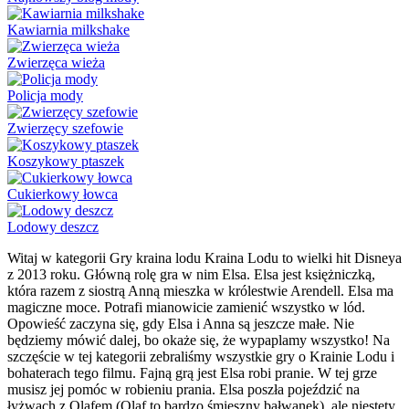
Kawiarnia milkshake
Zwierzęca wieża
Policja mody
Zwierzęcy szefowie
Koszykowy ptaszek
Cukierkowy łowca
Lodowy deszcz
Witaj w kategorii Gry kraina lodu Kraina Lodu to wielki hit Disneya
z 2013 roku. Główną rolę gra w nim Elsa. Elsa jest księżniczką,
która razem z siostrą Anną mieszka w królestwie Arendell. Elsa ma
magiczne moce. Potrafi mianowicie zamienić wszystko w lód.
Opowieść zaczyna się, gdy Elsa i Anna są jeszcze małe. Nie
będziemy mówić dalej, bo okaże się, że wypaplamy wszystko! Na
szczęście w tej kategorii zebraliśmy wszystkie gry o Krainie Lodu i
bohaterach tego filmu. Fajną grą jest Elsa robi pranie. W tej grze
musisz jej pomóc w robieniu prania. Elsa poszła pojeździć na
łyżwach z Olafem (Olaf to bardzo śmieszny bałwanek), ale niestety