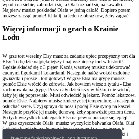
wpadli na siebie, zabrudzili się, a Olaf rozpadł się na kawałki.
Najpierw musisz poskładać Olafa w jedną całość. Dopiero potem
możesz zacząć pranie! Kliknij na jeden z obrazków, żeby zagrać.
Więcej informacji o grach o Krainie
Lodu
W grze tort weselny Elsy masz za zadanie upiec przepyszny tort dla
Elsy. To będzie najpiękniejszy i najpyszniejszy tort w historii!
Będzie składać się z 3 pięter. Każdą warstwę musisz udekorować
cudnymi figurkami i kokardami. Następnie nałóż wokół ozdobne
gwiazdki i proszę - tort gotowy! W grze Elsa ma grypę musisz
pomóc Elsie wrócić do zdrowia. Jak bowiem wiesz z tytułu - Elsa
zachorowała na grypę. Przez cały dzień leży w łóżku i nie widać,
żeby jej się poprawiało. Musi odwiedzić ją lekarz. Pomóż lekarzowi
pomóc Elsie. Najpierw musisz zmierzyć jej temperaturę, a następnie
osłuchać serce. Użyj sprayu do nosa i podaj Elsie syrop na kaszel.
Następnie przyłóż jej maskę tlenową, żeby sprawdzić poziom tlenu.
Po tych wszystkich zabiegach Elsa na pewno poczuje się lepiej!
W grze czyszczenie Olafa, musisz wyczyścić bałwanka Olafa. Olaf
świetnie bawił się na dworze i teraz przyszedł czas na prysznic.
Musisz mu pomóc. Najpierw wyjmij z niego wszystkie gałązki i
Używamy funkcjonalnych, analitycznych i