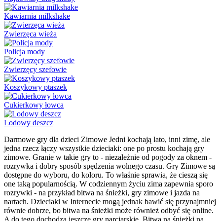
Kawiarnia milkshake
Zwierzęca wieża
Policja mody
Zwierzęcy szefowie
Koszykowy ptaszek
Cukierkowy łowca
Lodowy deszcz
Darmowe gry dla dzieci Zimowe Jedni kochają lato, inni zimę, ale
jedna rzecz łączy wszystkie dzieciaki: one po prostu kochają gry
zimowe. Granie w takie gry to - niezależnie od pogody za oknem -
rozrywka i dobry sposób spędzenia wolnego czasu. Gry Zimowe są
dostępne do wyboru, do koloru. To właśnie sprawia, że cieszą się
one taką popularnością. W codziennym życiu zima zapewnia sporo
rozrywki - na przykład bitwa na śnieżki, gry zimowe i jazda na
nartach. Dzieciaki w Internecie mogą jednak bawić się przynajmniej
równie dobrze, bo bitwa na śnieżki może również odbyć się online.
A do tego dochodzą jeszcze gry narciarskie. Bitwa na śnieżki na