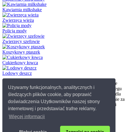
Kawiarnia milkshake
Zwierzęca wieża
Policja mody
Zwierzęcy szefowie
Koszykowy ptaszek
Cukierkowy łowca
Lodowy deszcz
Tesknisz troche za sniegiem? A moze wieczorem masz ochote
Używamy funkcjonalnych, analitycznych i
pobawic sie na sniegu? W takim razie w kategorii gier na sniegu
znajdziesz wiele wspanialych darmowych gier. Gry zimowe dla
śledzących plików cookie, aby poprawić
dzieci, w które mozesz zagrac to lepienie balwana, odsniezanie za
doświadczenia Użytkowników naszej strony
pomoca ciezkiego sprzetu, jazda na skuterze snieznym, plug i
internetowej i przedstawiać trafne reklamy.
ubieranie Królewny Sniezki. Gry ubieranki zimowe.
Więcej informacji
© 2026 Grydladzieci.pl
Kontakt
Blokuj cookie
Zezwalaj na cookie