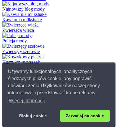
Najnowszy blog mody
Kawiarnia milkshake
Zwierzęca wieża
Policja mody
Zwierzęcy szefowie
Koszykowy ptaszek
Używamy funkcjonalnych, analitycznych i
Cukierkowy łowca
śledzących plików cookie, aby poprawić
Lodowy deszcz
doświadczenia Użytkowników naszej strony
internetowej i przedstawiać trafne reklamy.
© 2026 Grydladzieci.pl
Więcej informacji
Kontakt
Oświadczenie o prywatności
Grydladzieci i pliki cookie
Blokuj cookie
Zezwalaj na cookie