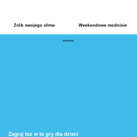
Zrób swojego slima
Weekendowe modnisie
reklama:
Zagraj tez w te gry dla dzieci