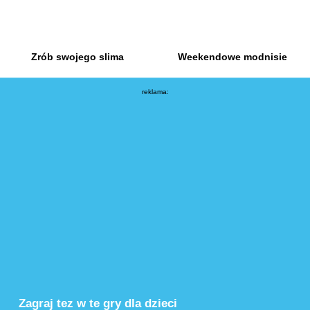
Zrób swojego slima
Weekendowe modnisie
reklama:
Zagraj tez w te gry dla dzieci