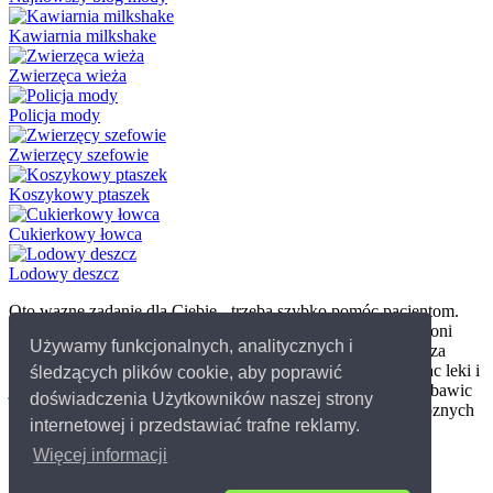
Kawiarnia milkshake
Zwierzęca wieża
Policja mody
Zwierzęcy szefowie
Koszykowy ptaszek
Cukierkowy łowca
Lodowy deszcz
Oto wazne zadanie dla Ciebie - trzeba szybko pomóc pacjentom.
Ludzie chodza do lekarza z róznych powodów, ale wszyscy oni
Używamy funkcjonalnych, analitycznych i
potrzebuja porady lekarskiej. Grajac w darmowe gry w lekarza
mozesz postawic diagnoze, przeprowadzic operacje, przepisac leki i
śledzących plików cookie, aby poprawić
jako pielegniarka udzielac pomocy pacjentom. Mozesz wiec bawic
doświadczenia Użytkowników naszej strony
sie w doktora albo uczyc sie pracy lekarza. Powodzenia w róznych
internetowej i przedstawiać trafne reklamy.
grach dla dzieci.
Więcej informacji
© 2026 Grydladzieci.pl