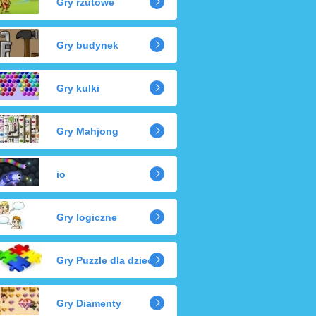
Gry rzutowe
Gry budynek
Gry kulki
Gry Mahjong
io
Gry logiczne
Gry Puzzle dla dzieci
Gry Diamenty