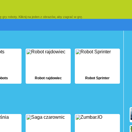
ę gry roboty. Kliknij na jeden z obrazów, aby zagrać w grę.
bots
Robot rajdowiec
Robot Sprinter