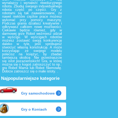
wynalazcy i wynaleźć rewolucyjnego
robota. Zbuduj swojego indywidualnego
robota część po części. Gry z
robotami są tak zaawansowane, że
nawet niektóre ciężkie prace możesz
wykonać przy pomocy maszyny.
Podczas grania działasz kreatywnie i
odkrywasz całkiem nowe możliwości.
Ciekawie będzie również, gdy w
darmowej grze Robot weźmiesz udział
w wyścigu. W wyścigach robotów
możesz zostawić swoją konkurencję
daleko w tyle, jeśli spróbujesz
stworzyć własną konstrukcję. A może
korzystając ze swojego modelu
polecisz na księżyc, by zbadać
tamtejszą okolicę. Nie przestraszcie
się istot pozaziemskich! Gra, w której
można się o kogoś zatroszczyć to np.:
gra Robot Mama lub Robot Niemowlę.
Dobrze zatroszcz się o małe istoty. .
Najpopularniejsze kategorie
Gry samochodowe
Gry o Koniach