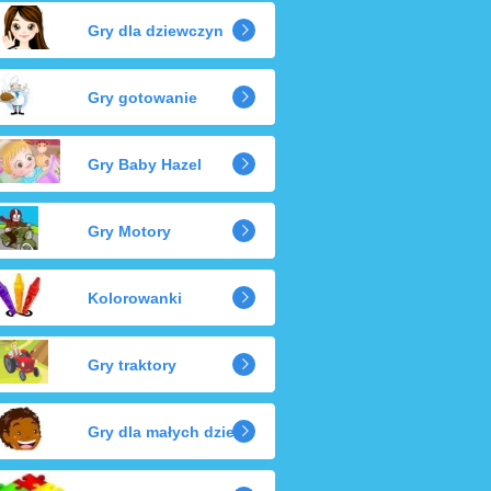
Gry dla dziewczyn
Gry gotowanie
Gry Baby Hazel
Gry Motory
Kolorowanki
Gry traktory
Gry dla małych dzieci