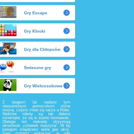
Gry Escape
Gry Klocki
Gry dla Chłopców
Śmieszne gry
Gry Wieloosobowe
Z biegiem lat nadano tym
nieocenionym pomocnikom różne
imiona, często mówi się także o Robo.
Niektóre roboty są tak dalece
rozwinięte, że są w stanie rozmawiać.
Dlatego też niekiedy otrzymują
określenie „człowiek maszyna”. W tej
kategorii znajdziesz wiele gier akcji.
Sam możesz wskoczyć w rolę