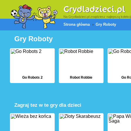
Na Grydladzieci.pl znajdziesz najlepszą kolekcj
Strona główna
Gry Roboty
Gry Roboty
Go Robots 2
Robot Robbie
Go Ro
Zagraj tez w te gry dla dzieci