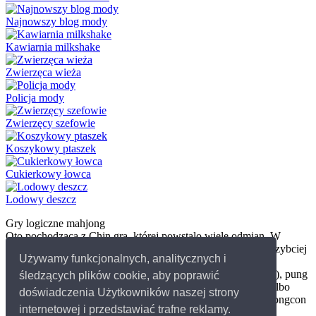
Najnowszy blog mody
Kawiarnia milkshake
Zwierzęca wieża
Policja mody
Zwierzęcy szefowie
Koszykowy ptaszek
Cukierkowy łowca
Lodowy deszcz
Gry logiczne mahjong
Oto pochodzaca z Chin gra, której powstalo wiele odmian. W
darmowych grach Mahjong online chodzi o to, zeby jak najszybciej
Używamy funkcjonalnych, analitycznych i
pozbyc sie kamieni odpowiednio je ze soba laczac. Kilka
przykladów kombinacji to: kong (cztery takie same kamienie), pung
śledzących plików cookie, aby poprawić
(trzy takie same kamienie), para (dwa takie same kamienie) albo
doświadczenia Użytkowników naszej strony
chow - trzy kamienie oznaczone kolejnymi numerami. Mahjongcon
internetowej i przedstawiać trafne reklamy.
to jedna z najlepszych gier mahjong dla dzieci.