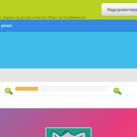
Najpopularniej
 Zagraj w tę grę lub w inne Gry Piraci, na Grydladzieci.pl.
 piraci