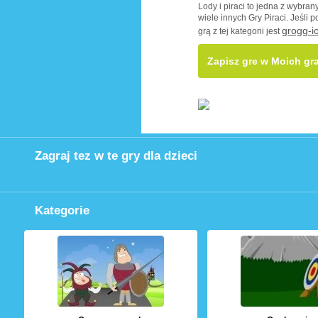
Lody i piraci to jedna z wybra
wiele innych Gry Piraci. Jeśli p
grogg-i
grą z tej kategorii jest
Zapisz gre w Moich gr
Zagraj tez w te gry dla dzieci
Kategorie