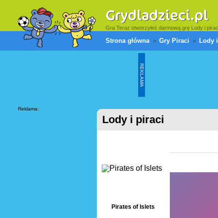
Gra Teraz otworzyłeś darmową grę Lody i piraci.
Strona główna
Gry Piraci
Lody i
REKLAMA
Reklama:
Lody i piraci
Pirates of Islets