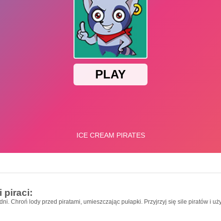
 piraci:
odni. Chroń lody przed piratami, umieszczając pułapki. Przyjrzyj się sile piratów i użyj