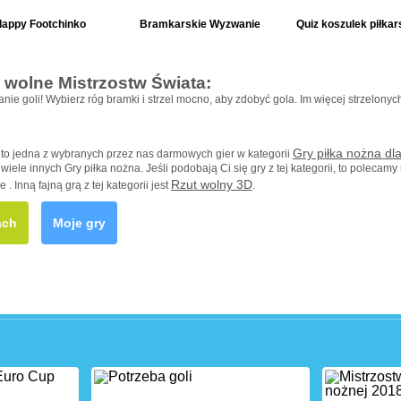
lappy Footchinko
Bramkarskie Wyzwanie
Quiz koszulek piłkar
 wolne Mistrzostw Świata:
anie goli! Wybierz róg bramki i strzel mocno, aby zdobyć gola. Im więcej strzelonyc
Gry piłka nożna dla
 to jedna z wybranych przez nas darmowych gier w kategorii
wiele innych Gry piłka nożna. Jeśli podobają Ci się gry z tej kategorii, to polecamy
Rzut wolny 3D
 . Inną fajną grą z tej kategorii jest
.
ach
Moje gry