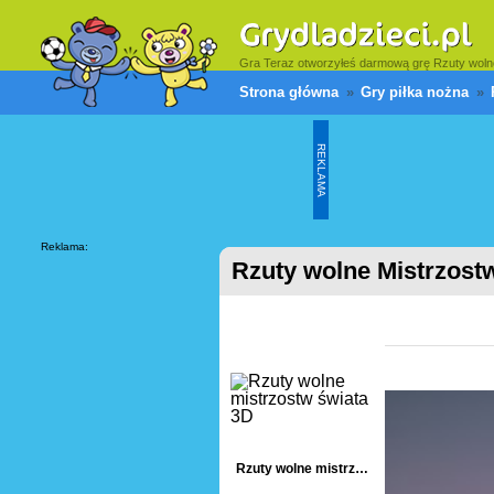
Gra Teraz otworzyłeś darmową grę Rzuty wolne M
Strona główna
Gry piłka nożna
REKLAMA
Reklama:
Rzuty wolne Mistrzost
Rzuty wolne mistrzostw świata 3D