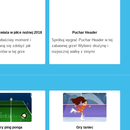
wiata w piłce nożnej 2018
Puchar Header
właściwy moment i
Spróbuj wygrać Puchar Header w tej
araj się zdobyć jak
zabawnej grze! Wybierz drużynę i
któw w tej grze
rozpocznij walkę z innymi
ry ping ponga
Gry taniec