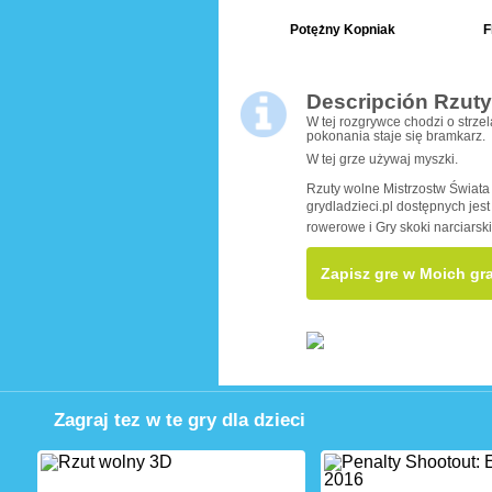
Potężny Kopniak
F
Descripción Rzuty
W tej rozgrywce chodzi o strzel
pokonania staje się bramkarz.
W tej grze używaj myszki.
Rzuty wolne Mistrzostw Świata
grydladzieci.pl dostępnych jest 
rowerowe i Gry skoki narciarskie
Zapisz gre w Moich gr
Zagraj tez w te gry dla dzieci