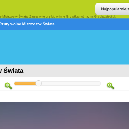
Najpopularniej
istrzostw Świata. Zagraj w tę grę lub w inne Gry piłka nożna, na Grydladzieci.pl.
Rzuty wolne Mistrzostw Świata
w Świata