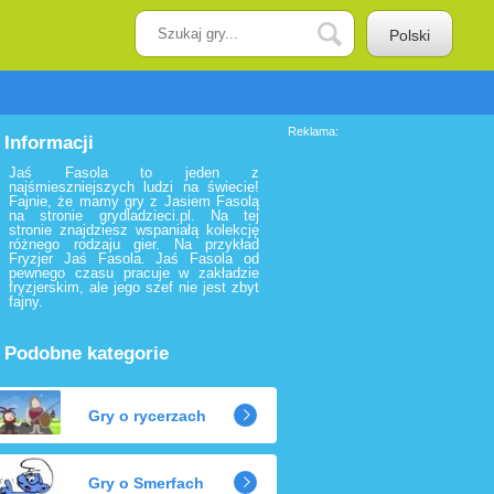
Polski
Reklama:
Informacji
Jaś Fasola to jeden z
najśmieszniejszych ludzi na świecie!
Fajnie, że mamy gry z Jasiem Fasolą
na stronie grydladzieci.pl. Na tej
stronie znajdziesz wspaniałą kolekcję
różnego rodzaju gier. Na przykład
Fryzjer Jaś Fasola. Jaś Fasola od
pewnego czasu pracuje w zakładzie
fryzjerskim, ale jego szef nie jest zbyt
fajny.
Podobne kategorie
Gry o rycerzach
Gry o Smerfach