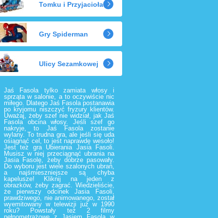
Tomku i Przyjaciołach
Gry Spiderman
Ulicy Sezamkowej
Jaś Fasola tylko zamiata włosy i
sprząta w salonie, a to oczywiście nic
miłego. Dlatego Jaś Fasola postanawia
po kryjomu niszczyć fryzury klientów.
Uważaj, żeby szef nie widział, jak Jaś
Fasola obcina włosy. Jeśli szef go
nakryje, to Jaś Fasola zostanie
wylany. To trudna gra, ale jeśli się uda
osiągnąć cel, to jest naprawdę wesoło!
Jest też gra Ubierania Jasia Fasoli.
Musisz w niej przeciągnąć ubrania na
Jasia Fasolę, żeby dobrze pasowały.
Do wyboru jest wiele szalonych ubrań,
a najśmieszniejsze są chyba
kapelusze! Kliknij na jeden z
obrazków, żeby zagrać. Wiedzieliście,
że pierwszy odcinek Jasia Fasoli,
prawdziwego, nie animowanego, został
wyemitowany w telewizji już w 1990
roku? Powstały też 2 filmy
pełnometrażowe z Jasiem Fasolą w