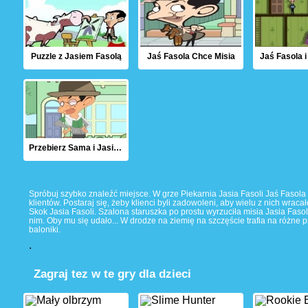
Puzzle z Jasiem Fasolą
Jaś Fasola Chce Misia
Jaś Fasola i
Przebierz Sama i Jasia Fasolę
Spróbuj szybko znaleźć miejsce. W grze Piekarnia Jasia Fasoli Jaś Fasola 
klientów. Postaraj się, żeby klienci byli zadowoleni, aby wielu z nich wracało
Skok Jasia Fasoli. Szalona staruszka po prostu wyrzuciła misia Jasia Fasol
nim. Oby mu się udało... W drodze na ziemię na szczęście trafia na różn
baloniki.
.
Zagraj tez w te gry dla dzieci