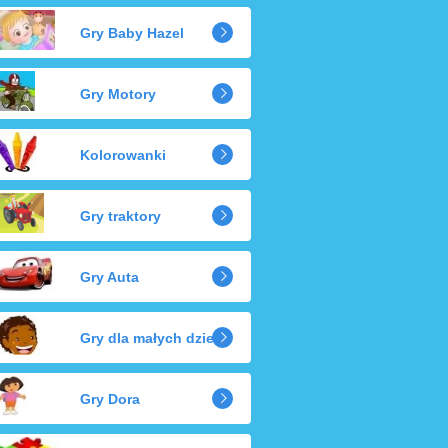
Gry Baby Hazel
Gry Motory
Kolorowanki
Gry traktory
Gry Auta
Gry dla małych dzieci
Gry Dora