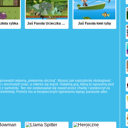
 złota rybka
Jaś Fasola Ucieczka zwierząt
Jaś Fasola łowi ryby
prowadzi własną „piekarnię uliczną”. Musisz jak najszybciej obsługiwać
 i dochodzili nowi, a interes się kręcił. Ostatnią grą, którą tu opiszemy jest
i z samolotu. Ten nie zastanawiał się nawet przez chwilę i wyskoczył za
e przedmioty. Pomóż mu w bezpiecznym lądowaniu łapiąc parasole albo