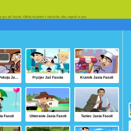
 gry jaś fasola. Kliknij na jeden z obrazów, aby zagrać w grę.
Urządzanie Pokoju Jasia Fasoli
Fryzjer Jaś Fasola
Kramik Jasia Fasoli
a Fasoli
Ubieranie Jasia Fasoli
Taniec Jasia Fasoli