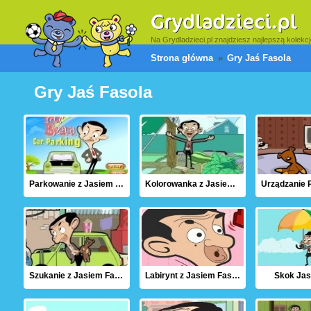
Na Grydladzieci.pl znajdziesz najlepszą kolekcję
Strona główna
Gry Jaś Fasola
Gry Jaś Fasola
Parkowanie z Jasiem Fasolą
Kolorowanka z Jasiem Fasola
Szukanie z Jasiem Fasolą
Labirynt z Jasiem Fasolą
Skok Jasi