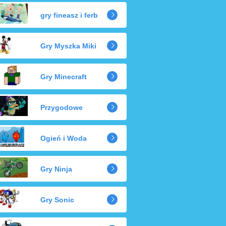
gry fineasz i ferb
Gry Myszka Miki
Gry Minecraft
Przygodowe
Ogień i Woda
Gry Ninja
Gry Sonic