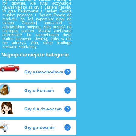
roli głównej. Ale tutaj oczywiście
najważniejsze są gry z Jasiem Fasolą.
W grze Parkowanie z Jasiem Fasolą
musisz pojechać z Jasiem Fasolą do
marketu, bo Jaś zapomniał drogi do
sklepu. Zaparkuj samochód w
odpowiednim miejscu, żeby przejść na
następny poziom. Musisz zachować
ostrożność, bo samochodem dość
trudno kierować. Uważaj, żeby w nic
nie uderzyć. Aha, sklep niedługo
zostanie zamknięty.
Najpopularniejsze kategorie
Gry samochodowe
Gry o Koniach
Gry dla dziewczyn
Gry gotowanie