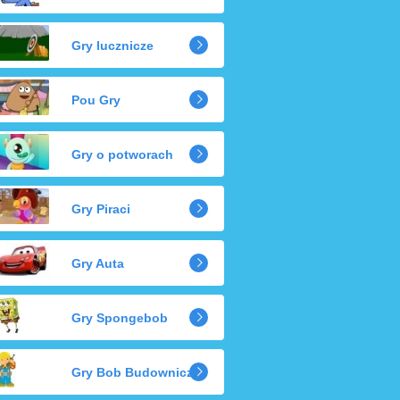
Gry lucznicze
Pou Gry
Gry o potworach
Gry Piraci
Gry Auta
Gry Spongebob
Gry Bob Budowniczy