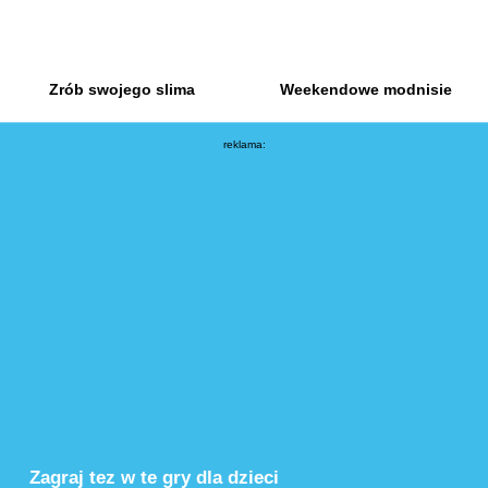
Zrób swojego slima
Weekendowe modnisie
reklama:
Zagraj tez w te gry dla dzieci