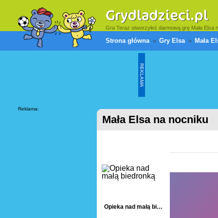
Gra Teraz otworzyłeś darmową grę Mała Elsa na 
Strona główna
Gry Elsa
Mała El
REKLAMA
Reklama:
Mała Elsa na nocniku
Opieka nad małą biedronką