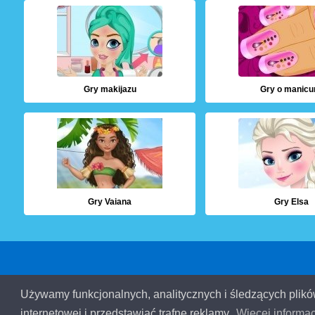
Gry makijazu
Gry o manicu
Gry Vaiana
Gry Elsa
© 2026 Grydladzieci.pl
Używamy funkcjonalnych, analitycznych i śledzących plik
internetowej i przedstawiać trafne reklamy.
Więcej informac