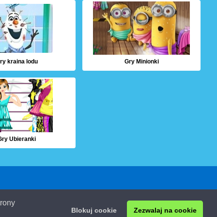
ry kraina lodu
Gry Minionki
Gry Ubieranki
prywatności
Grydladzieci i pliki cookie
Privacy Policy
trony
Blokuj cookie
Zezwalaj na cookie