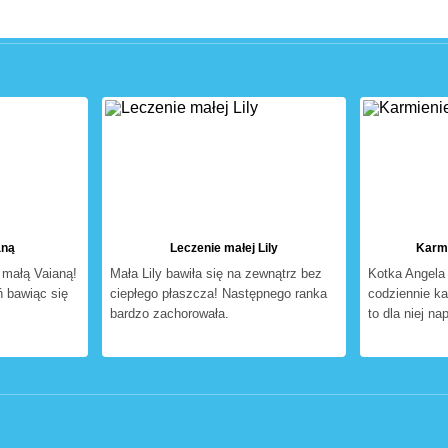
aną
Leczenie małej Lily
Karmi
ę małą Vaianą!
Mała Lily bawiła się na zewnątrz bez
Kotka Angela 
ń bawiąc się
ciepłego płaszcza! Następnego ranka
codziennie ka
bardzo zachorowała.
to dla niej n