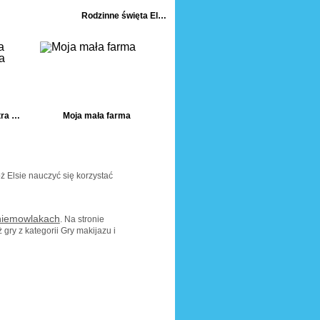
Rodzinne święta Elsy
Superbohaterka kontra księżniczka
Moja mała farma
óż Elsie nauczyć się korzystać
niemowlakach
. Na stronie
 gry z kategorii Gry makijazu i