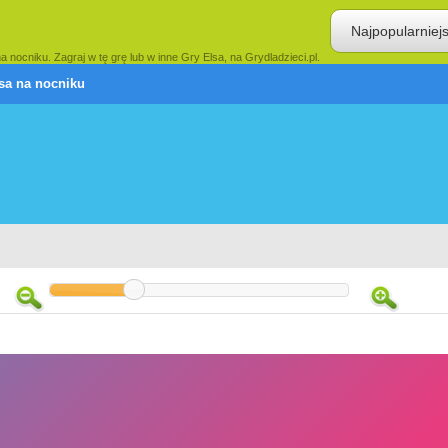
Najpopularniej
nocniku. Zagraj w tę grę lub w inne Gry Elsa, na Grydladzieci.pl.
sa na nocniku