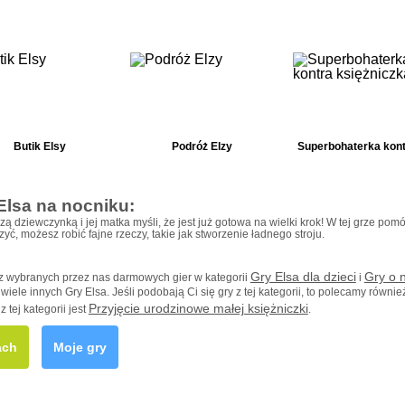
Butik Elsy
Podróż Elzy
Elsa na nocniku:
zą dziewczynką i jej matka myśli, że jest już gotowa na wielki krok! W tej grze pom
yć, możesz robić fajne rzeczy, takie jak stworzenie ładnego stroju.
Gry Elsa dla dzieci
Gry o 
 z wybranych przez nas darmowych gier w kategorii
i
wiele innych Gry Elsa. Jeśli podobają Ci się gry z tej kategorii, to polecamy również
Przyjęcie urodzinowe małej księżniczki
z tej kategorii jest
.
ach
Moje gry