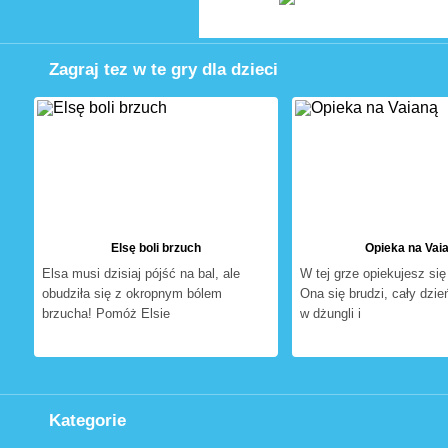
Zagraj tez w te gry dla dzieci
Elsę boli brzuch
Opieka na Vai
Elsa musi dzisiaj pójść na bal, ale
W tej grze opiekujesz si
obudziła się z okropnym bólem
Ona się brudzi, cały dzie
brzucha! Pomóż Elsie
w dżungli i
Kategorie