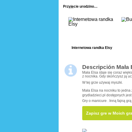
Przyjęcie urodzinowe małej księżniczki
Internetowa randka Elsy
Descripción Mała 
Mała Elsa staje się coraz więks
z nocnika. Gdy skończysz ją ucz
W tej grze używaj myszki.
Mała Elsa na nocniku to jedna
grydladzieci.pl dostępnych jest 
Gry o manicure . Inną fajną grą 
Zapisz gre w Moich gr